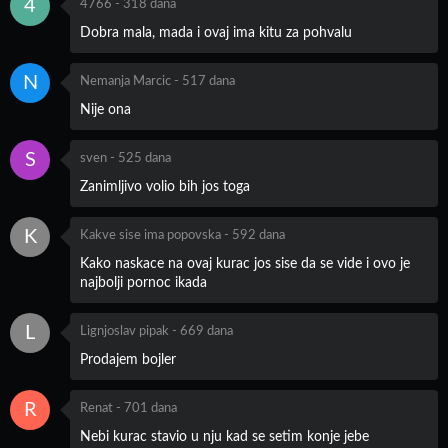
4
4766
-
318 dana
Dobra mala, mada i ovaj ima kitu za pohvalu
N
Nemanja Marcic
-
517 dana
Nije ona
S
sven
-
525 dana
Zanimljivo volio bih jos toga
K
Kakve sise ima popovska
-
592 dana
Kako naskace na ovaj kurac jos sise da se vide i ovo je
najbolji pornoc ikada
L
Lignjoslav pipak
-
669 dana
Prodajem bojler
R
Renat
-
701 dana
Nebi kurac stavio u nju kad se setim konje jebe