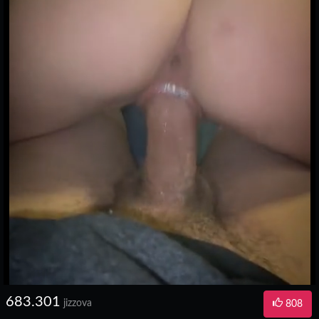
683.301
jizzova
808