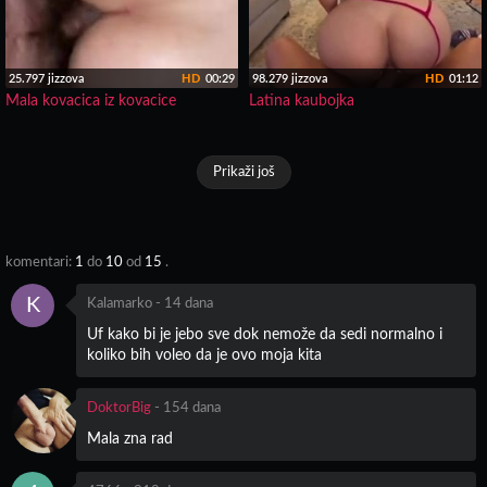
25.797 jizzova
HD
00:29
98.279 jizzova
HD
01:12
Mala kovacica iz kovacice
Latina kaubojka
Prikaži još
komentari:
1
do
10
od
15
.
K
Kalamarko
-
14 dana
Uf kako bi je jebo sve dok nemože da sedi normalno i
koliko bih voleo da je ovo moja kita
DoktorBig
-
154 dana
Mala zna rad