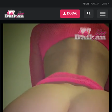
REGISTRACIJA
LOGIN
DODAJ
Prikaži
Prikaži
meni
pretragu