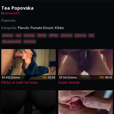
Tea Popovska
by
janaxxx69
Popovska
Kategorije:
Plavuše
,
Poznate ličnosti
,
Klinke
jebanje
sex
karanje
klinka
klinke
plavusa
plavuse
tea
tea popovska
teodora
81.832 jizzova
HD
01:54
19.163 jizzova
HD
00:14
Klinka se razbi od kurac
Super karanje