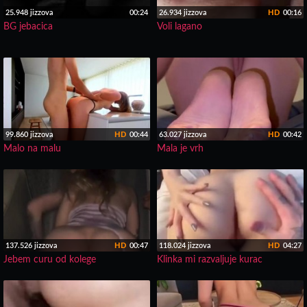
25.948 jizzova
00:24
26.934 jizzova
HD
00:16
BG jebacica
Voli lagano
99.860 jizzova
HD
00:44
63.027 jizzova
HD
00:42
Malo na malu
Mala je vrh
137.526 jizzova
HD
00:47
118.024 jizzova
HD
04:27
Jebem curu od kolege
Klinka mi razvaljuje kurac