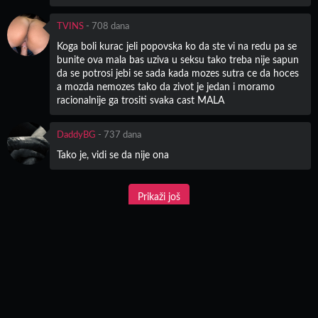
TVINS
-
708 dana
Koga boli kurac jeli popovska ko da ste vi na redu pa se
bunite ova mala bas uziva u seksu tako treba nije sapun
da se potrosi jebi se sada kada mozes sutra ce da hoces
a mozda nemozes tako da zivot je jedan i moramo
racionalnije ga trositi svaka cast MALA
DaddyBG
-
737 dana
Tako je, vidi se da nije ona
Korisničko Ime