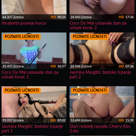
64.327 jizzova
HD
00:24
24.043 jizzova
HD
17:36
Ilmabarbi pusenje kurca
Coco De Mal usisavala stan pa
usisala kurac 2
POZNATE LIČNOSTI
POZNATE LIČNOSTI
25.437 jizzova
HD
16:37
59.946 jizzova
HD
07:36
Coco De Mal usisavala stan pa
Jasmina Margitić žestoko trpanje
usisala kurac 1
part 2
POZNATE LIČNOSTI
POZNATE LIČNOSTI
93.957 jizzova
HD
07:02
53.694 jizzova
HD
15:39
Jasmina Margitić žestoko trpanje
Stari redatelj razvalio Cherry Kiss
part 1
2.dio