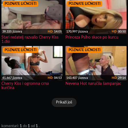
POZNATE LIČNOSTI
POZNATE LIČNOSTI
39.335 jizzova
HD
14:05
170.997 jizzova
HD
00:50
Stari redatelj razvalio Cherry Kiss
Princeza Psiho skace po kurcu
1.dio
POZNATE LIČNOSTI
POZNATE LIČNOSTI
41.667 jizzova
HD
04:53
143.407 jizzova
HD
29:14
Cherry Kiss i ogromna crna
Nevena Hot naručila šampanjac
kurčina
Prikaži još
komentari:
1
do
1
od
1
.