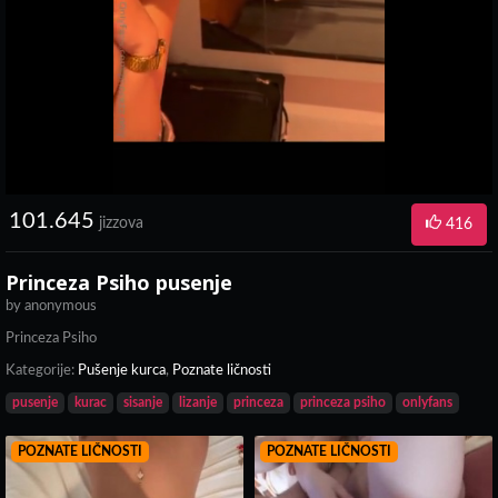
101.645
jizzova
416
Princeza Psiho pusenje
by
anonymous
Princeza Psiho
Kategorije:
Pušenje kurca
,
Poznate ličnosti
pusenje
kurac
sisanje
lizanje
princeza
princeza psiho
onlyfans
POZNATE LIČNOSTI
POZNATE LIČNOSTI