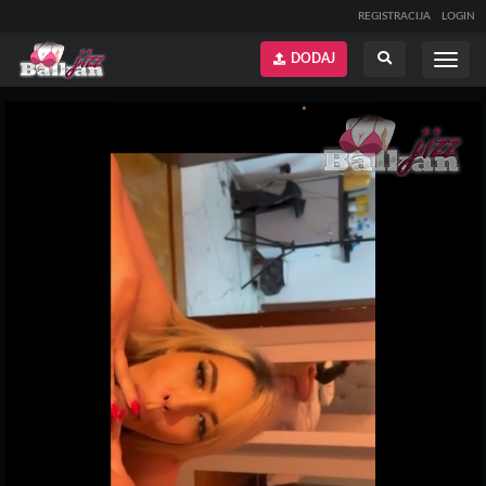
REGISTRACIJA
LOGIN
DODAJ
Prikaži
Prikaži
meni
pretragu