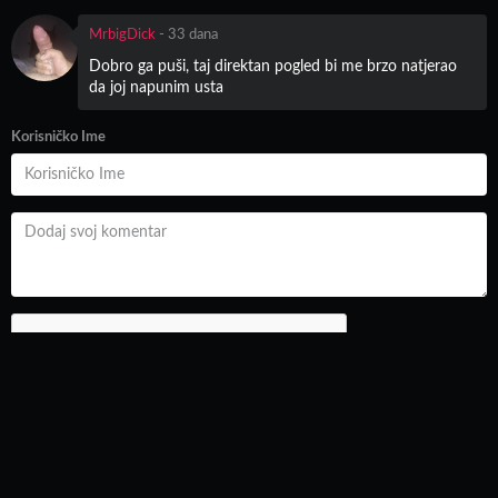
MrbigDick
-
33 dana
Dobro ga puši, taj direktan pogled bi me brzo natjerao
da joj napunim usta
Korisničko Ime