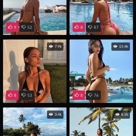
9
52
8
87
7.9k
15.4k
8
53
8
76
3.4k
8.1k