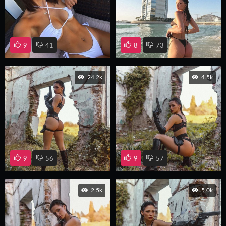
9
41
8
73
24.2k
4.5k
9
56
9
57
2.5k
5.0k