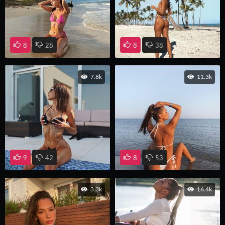
8
28
8
38
7.8k
11.3k
9
42
8
53
3.3k
16.4k