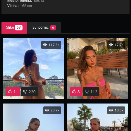
Mesto rođenja:
Bosna
Visina:
168 cm
Slike
59
Svi pornici
6
117.5k
17.7k
11
220
8
112
23.9k
18.5k