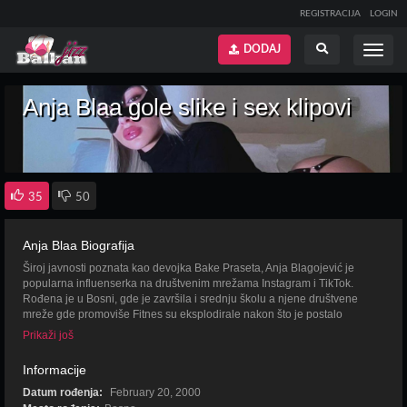
REGISTRACIJA
LOGIN
DODAJ
Prikaži
Prikaži
meni
pretragu
Anja Blaa gole slike i sex klipovi
35
50
Anja Blaa Biografija
Široj javnosti poznata kao devojka Bake Praseta, Anja Blagojević je
popularna influenserka na društvenim mrežama Instagram i TikTok.
Rođena je u Bosni, gde je završila i srednju školu a njene društvene
mreže gde promoviše Fitnes su eksplodirale nakon što je postalo
poznato da je u vezi sa Bakom Prasetom. Osim Insagrama i TikToka
Prikaži još
koristi ima i svoj YouTube kanal gde objavljuje uputstva za treniranje i
fitness.
Informacije
Datum rođenja:
February 20, 2000