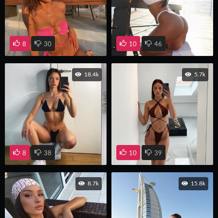
8
30
10
46
18.4k
5.7k
8
38
10
39
8.7k
15.8k