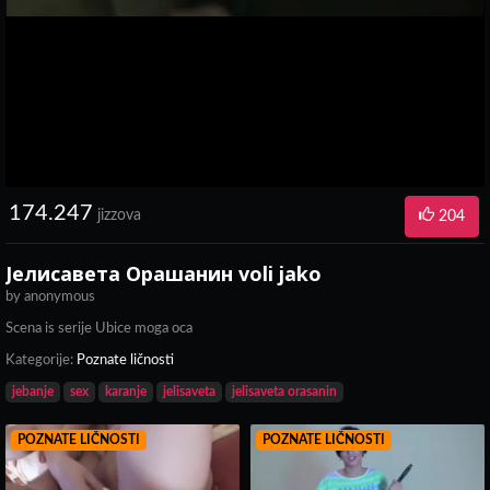
174.247
jizzova
204
Јелисавета Орашанин voli jako
by
anonymous
Scena is serije Ubice moga oca
Kategorije:
Poznate ličnosti
jebanje
sex
karanje
jelisaveta
jelisaveta orasanin
POZNATE LIČNOSTI
POZNATE LIČNOSTI