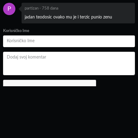
P
partizan
-
758 dana
jadan teodosic ovako mu je i terzic punio zenu
Korisničko Ime