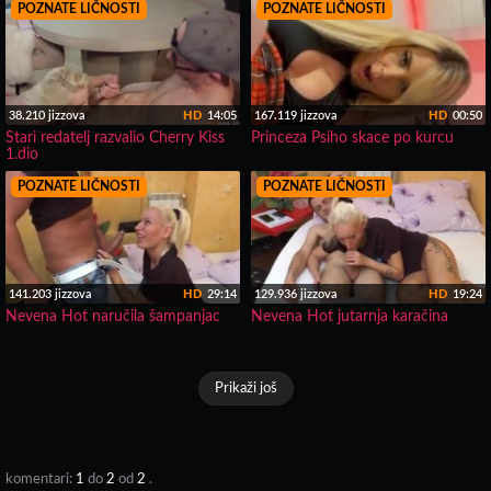
POZNATE LIČNOSTI
POZNATE LIČNOSTI
38.210 jizzova
HD
14:05
167.119 jizzova
HD
00:50
Stari redatelj razvalio Cherry Kiss
Princeza Psiho skace po kurcu
1.dio
POZNATE LIČNOSTI
POZNATE LIČNOSTI
141.203 jizzova
HD
29:14
129.936 jizzova
HD
19:24
Nevena Hot naručila šampanjac
Nevena Hot jutarnja karačina
Prikaži još
komentari:
1
do
2
od
2
.