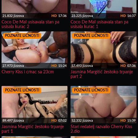
21.832 jizzova
HD
17:36
23.225 jizzova
HD
16:37
Coco De Mal usisavala stan pa
Coco De Mal usisavala stan pa
usisala kurac 2
usisala kurac 1
POZNATE LIČNOSTI
POZNATE LIČNOSTI
27.973 jizzova
HD
15:24
57.493 jizzova
HD
07:36
Cherry Kiss i crnac sa 23cm
Jasmina Margitić žestoko trpanje
part 2
POZNATE LIČNOSTI
POZNATE LIČNOSTI
89.497 jizzova
HD
07:02
52.332 jizzova
HD
15:39
Jasmina Margitić žestoko trpanje
Stari redatelj razvalio Cherry Kiss
part 1
2.dio