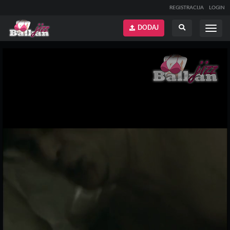
REGISTRACIJA
LOGIN
DODAJ
Prikaži
Prikaži
meni
pretragu