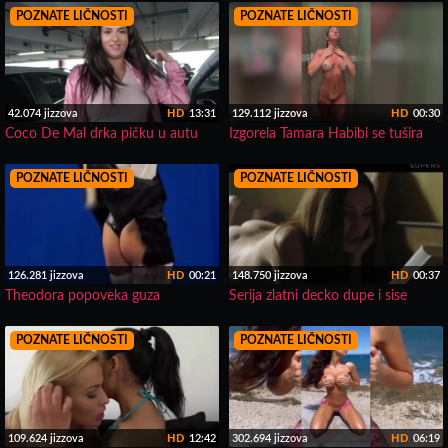
POZNATE LIČNOSTI
POZNATE LIČNOSTI
42.074 jizzova
HD
13:31
129.112 jizzova
HD
00:30
Coco De Mal drka pičku u autu
Izgorela Tamara Habibi se tušira
POZNATE LIČNOSTI
POZNATE LIČNOSTI
126.281 jizzova
HD
00:21
148.750 jizzova
HD
00:37
Theodora popoveka guza
Serija zlatni decko dupe i sise
POZNATE LIČNOSTI
POZNATE LIČNOSTI
109.624 jizzova
HD
12:42
302.694 jizzova
HD
06:19