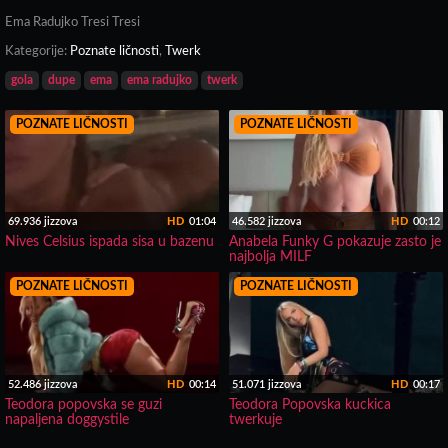
Ema Radujko Tresi Tresi
Kategorije:
Poznate ličnosti
,
Twerk
gola
dupe
ema
ema radujko
twerk
POZNATE LIČNOSTI
POZNATE LIČNOSTI
69.936 jizzova
HD
01:04
46.582 jizzova
HD
00:12
Nives Celsius ispada sisa u bazenu
Anabela Funky G pokazuje zasto je
najbolja MILF
POZNATE LIČNOSTI
POZNATE LIČNOSTI
52.486 jizzova
HD
00:14
51.071 jizzova
HD
00:17
Teodora popovska se guzi
Teodora Popovska kuckica
napaljena doggystile
twerkuje