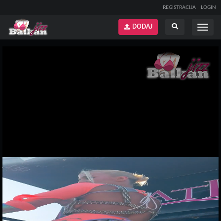
REGISTRACIJA
LOGIN
DODAJ
Prikaži
Prikaži
meni
pretragu