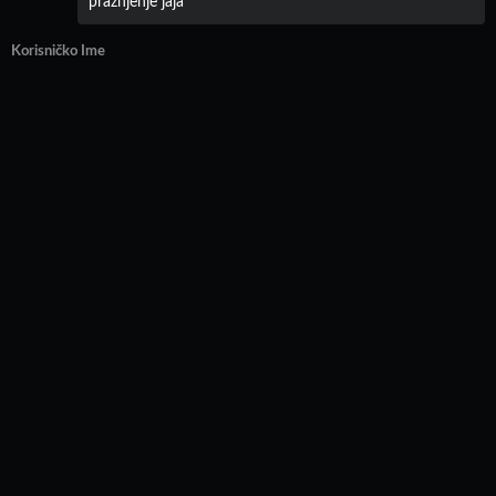
praznjenje jaja
Korisničko Ime
Dodaj video
•
Uslovi Korišćenja
•
Prijavi sadržaj
•
Obaveštenja
•
Info pult