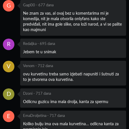
G
Gagi00
-
677 dana
Ne znam za vas, al ovaj bez u komentarima mi je
komedija, nit je mala otvorila onlyfans kako ste
predviđali, nit ima gole slike, ona loži narod, a vi se palite
kao majmuni
R
Redaljka
-
695 dana
Jebem te u snimak
V
Venom
-
712 dana
ovu kurvetinu treba samo izjebati napuniti i šutnuti za
to je stvorena ova kurvetina.
D
Dzoni
-
717 dana
Odlicnu guzicu ima mala drolja, kanta za spermu
E
EmaDroljetina
-
717 dana
Koliko bulju ima ova mala kurvetina… odlicna kanta za