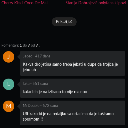
Cherry Kiss i Coco De Mal
Stanija Dobrojević onlyfans klipovi
Prikaži još
komentari:
1
do
9
od
9
.
J
Jebac
-
417 dana
Kakva droljetina samo treba jebati u dupe da trojica je
jebu uh
L
luka
-
551 dana
kako bih je na izlizaoo to nije realnoo
M
MrDouble
-
672 dana
Uff kako bi je na redaljku sa ortacima da je tuširamo
spermom!!!