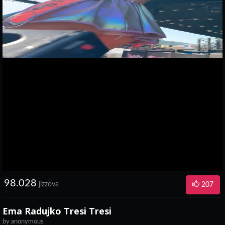
98.028
jizzova
207
Ema Radujko Tresi Tresi
by
anonymous