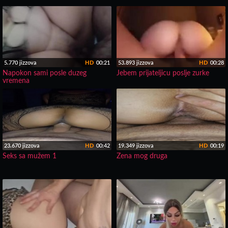
5.770 jizzova
HD
00:21
53.893 jizzova
HD
00:28
Napokon sami posle duzeg
Jebem prijateljicu poslje zurke
vremena
23.670 jizzova
HD
00:42
19.349 jizzova
HD
00:19
Seks sa mužem 1
Zena mog druga