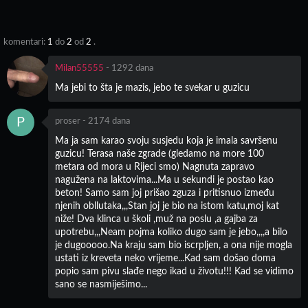
komentari:
1
do
2
od
2
.
Milan55555
-
1292 dana
Ma jebi to šta je mazis, jebo te svekar u guzicu
P
proser
-
2174 dana
Ma ja sam karao svoju susjedu koja je imala savršenu
guzicu! Terasa naše zgrade (gledamo na more 100
metara od mora u Rijeci smo) Nagnuta zapravo
nagužena na laktovima...Ma u sekundi je postao kao
beton! Samo sam joj prišao zguza i pritisnuo između
njenih obllutaka,,,Stan joj je bio na istom katu,moj kat
niže! Dva klinca u školi ,muž na poslu ,a gajba za
upotrebu,,,Neam pojma koliko dugo sam je jebo,,,,a bilo
je dugooooo.Na kraju sam bio iscrpljen, a ona nije mogla
ustati iz kreveta neko vrijeme...Kad sam došao doma
popio sam pivu slađe nego ikad u životu!!! Kad se vidimo
sano se nasmiješimo...