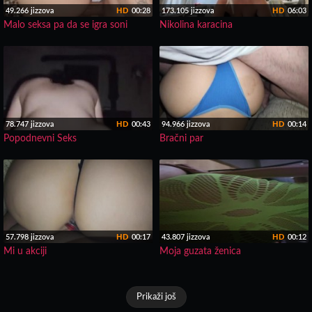
49.266 jizzova
HD
00:28
173.105 jizzova
HD
06:03
Malo seksa pa da se igra soni
Nikolina karacina
78.747 jizzova
HD
00:43
94.966 jizzova
HD
00:14
Popodnevni Seks
Bračni par
57.798 jizzova
HD
00:17
43.807 jizzova
HD
00:12
Mi u akciji
Moja guzata ženica
Prikaži još