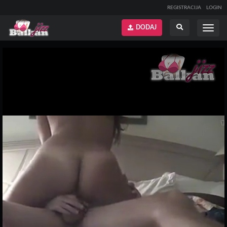
REGISTRACIJA
LOGIN
DODAJ
Prikaži
Prikaži
meni
pretragu