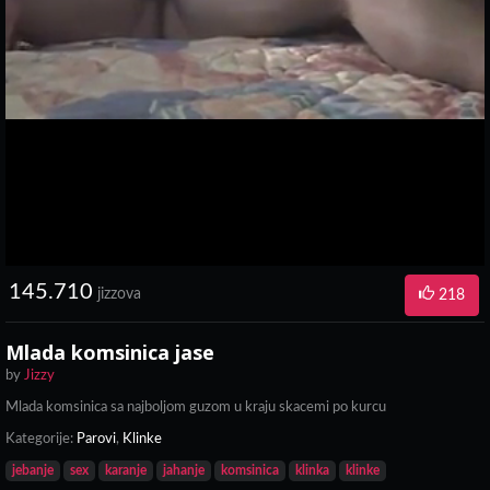
145.710
jizzova
218
Mlada komsinica jase
by
Jizzy
Mlada komsinica sa najboljom guzom u kraju skacemi po kurcu
Kategorije:
Parovi
,
Klinke
jebanje
sex
karanje
jahanje
komsinica
klinka
klinke