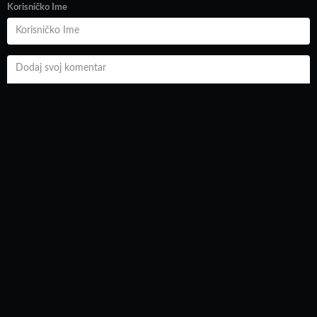
Korisničko Ime
Dodaj video
•
Uslovi Korišćenja
•
Prijavi sadržaj
•
Obaveštenja
•
Info pult
Forbidden for people under 18.