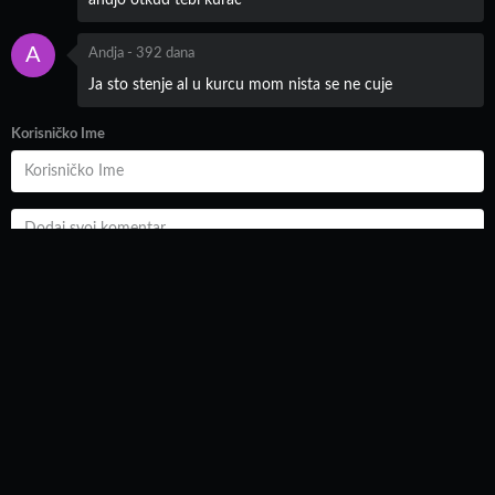
andjo otkud tebi kurac
A
Andja
-
392 dana
Ja sto stenje al u kurcu mom nista se ne cuje
Korisničko Ime