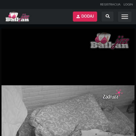
REGISTRACIJA
LOGIN
DODAJ
Prikaži
Prikaži
meni
pretragu