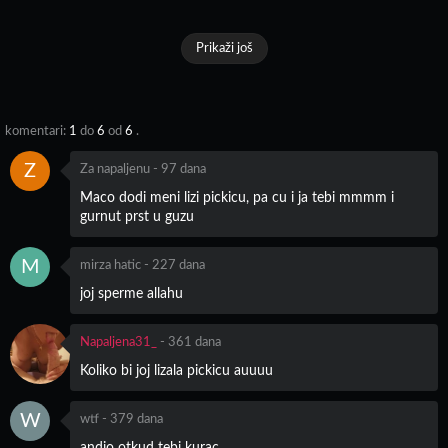
Prikaži još
komentari:
1
do
6
od
6
.
Z
Za napaljenu
-
97 dana
Maco dodi meni lizi pickicu, pa cu i ja tebi mmmm i
gurnut prst u guzu
M
mirza hatic
-
227 dana
joj sperme allahu
Napaljena31_
-
361 dana
Koliko bi joj lizala pickicu auuuu
W
wtf
-
379 dana