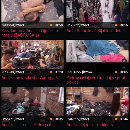
930.950 jizzova
HD
01:58
317.729 jizzova
HD
01:16
Zvezdan tuca Andjelu Djuricic u
Anita Stanojlović Rijaliti starleta
hotelu (ZADRUGA 6)
373.538 jizzova
HD
00:20
2.131.229 jizzova
HD
01:05
Andjela pokazala sise Zadruga 6
Zadruga Maja voli kad joj se puni
pickica
192.471 jizzova
HD
01:35
244.315 jizzova
HD
05:44
Andjela se skida - Zadruga 6
Andjela Djuricic se skida 5