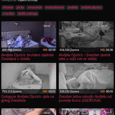
Kategorije:
Rijaliti emisije
drkanje
picka
svrsavanje
masturbiranje
andjela
andjela djurisic
zvezdan
rijaliti.zadruga
609.948 jizzova
HD
02:19
416.520 jizzova
HD
02:30
Andjela Djuricic brutalno zajahala
Andjela Djuricic i Zvezdan zestok
Zvezdana u hotelu
seks u sobi sve se videlo
753.113 jizzova
HD
02:01
510.153 jizzova
HD
00:35
Gologuza Andjela Djuricic sjela na
Zvezdan jedva odvojio Andjelu od
golog Zvezdana
pusenja kurca (ZADRUGA)