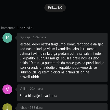
Prikaži još
komentari:
1
do
4
od
4
.
R
rajs rajs
-
124 dana
jesteee...deblji ostavi traga...moj konkurent dodje da sjedi
kod nas...a kad ga vidim i zamislim kako je rukama i
ustima i svim dira kad ga gledam odma svrsajem i odem
u kupatilo...supruga mu ga ispusi a preksinos je i jebo
nekih 10 min...ja pustim tis da moze glas da pusti..kad je
isprska onda ona dodje u kupatilonpocnwmo da se
ljubimo...da joj lizem pickici na brzinu da on ne
provali..uhhh
V
Veliki
-
234 dana
Stala bi ovdje i dva kurca
J
jebac
-
238 dana