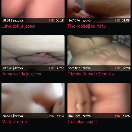
58.811 jizzova
HD
00:19
167.076 jizzova
HD
01:09
Uziva dok je jebem
Tiho roditelji su mi tu
73.190 jizzova
HD
00:27
259.107 jizzova
HD
02:20
Kuma voli da je jebem
Frizerka Kurva iz Zvornika
76.875 jizzova
HD
00:13
107.299 jizzova
HD
00:26
Marija Zvornik
Tuzlanka moja :)