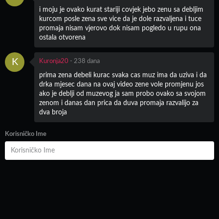
i moju je ovako kurat stariji covjek jebo zenu sa debljim
kurcom posle zena sve vice da je dole razvaljena i tuce
promaja nisam vjerovo dok nisam pogledo u rupu ona
ostala otvorena
K
Kuronja20
-
238 dana
prima zena debeli kurac svaka cas muz ima da uziva i da
drka mjesec dana na ovaj video zene vole promjenu jos
ako je deblji od muzevog ja sam probo ovako sa svojom
zenom i danas dan prica da duva promaja razvalijo za
dva broja
Korisničko Ime