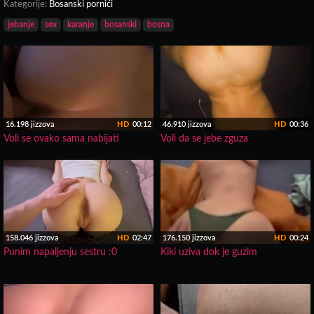
Kategorije:
Bosanski pornići
jebanje
sex
karanje
bosanski
bosna
16.198 jizzova
HD
00:12
46.910 jizzova
HD
00:36
Voli se ovako sama nabijati
Voli da se jebe zguza
158.046 jizzova
HD
02:47
176.150 jizzova
HD
00:24
Punim napaljenju sestru :0
Kiki uziva dok je guzim