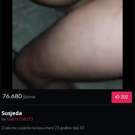
76.680
jizzova
202
Susjeda
by
Ivan71738373
Zvala me susjeda na kavu meni 23 godine njoj 33