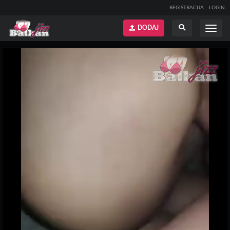
REGISTRACIJA
LOGIN
DODAJ
Prikaži
Prikaži
meni
pretragu