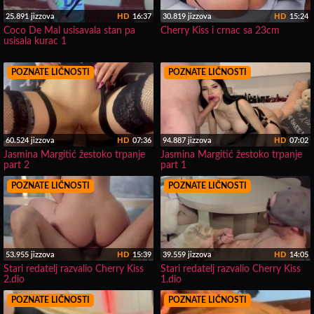
25.891 jizzova
HD
16:37
30.819 jizzova
HD
15:24
Coco De Mal usisavala stan pa
Cherry Kiss i crnac sa 23cm
usisala kurac 1
POZNATE LIČNOSTI
POZNATE LIČNOSTI
60.524 jizzova
HD
07:36
94.887 jizzova
HD
07:02
Jasmina Margitić žestoko trpanje
Jasmina Margitić žestoko trpanje
part 2
part 1
POZNATE LIČNOSTI
POZNATE LIČNOSTI
53.955 jizzova
HD
15:39
39.559 jizzova
HD
14:05
Stari redatelj razvalio Cherry Kiss
Stari redatelj razvalio Cherry Kiss
2.dio
1.dio
POZNATE LIČNOSTI
POZNATE LIČNOSTI