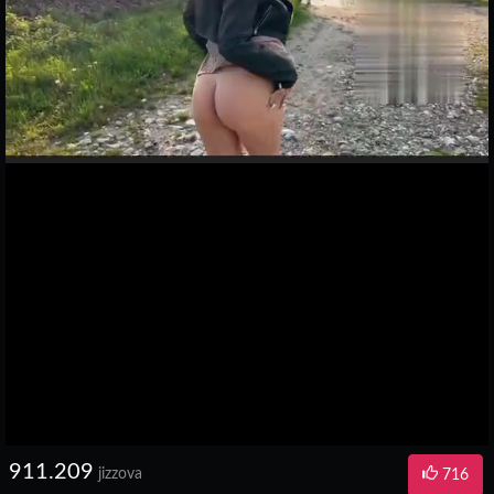
911.209
jizzova
716