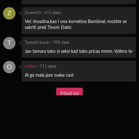
Z
Zvone43
-
655 dana
Već dosadna,kao i ona kurvetina Bambival, možete se
sakriti pred Tinom Dakic
T
Tamarin kurac
-
708 dana
Jao tamara tako si seksi kad tako pricas mmm. Volimo te
O
orbicis
-
711 dana
Al ga mala jase svaka cast
Korisničko Ime