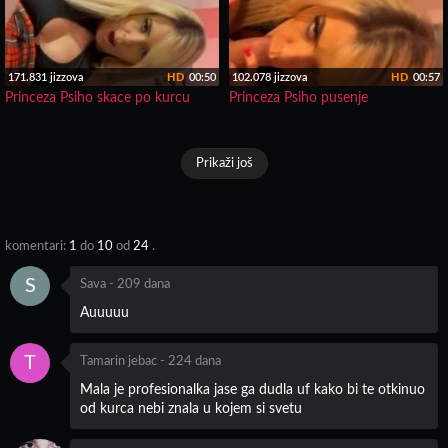
171.831 jizzova
HD
00:50
102.078 jizzova
HD
00:57
Princeza Psiho skace po kurcu
Princeza Psiho pusenje
Prikaži još
komentari:
1
do
10
od
24
.
S
Sava
-
209 dana
Auuuuu
T
Tamarin jebac
-
224 dana
Mala je profesionalka jase ga dudla uf kako bi te otkinuo
od kurca nebi znala u kojem si svetu