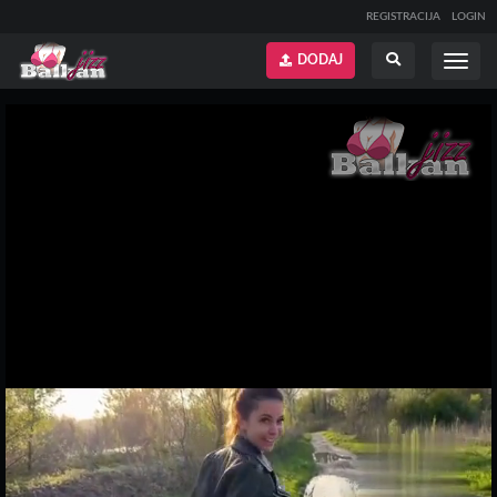
REGISTRACIJA
LOGIN
DODAJ
Prikaži
Prikaži
meni
pretragu