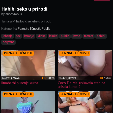
Habibi seks u prirodi
by
anonymous
Tamara Mihajlović se jebe u prirodi.
Kategorije:
Poznate ličnosti
,
Public
jebanje
sex
karanje
klinka
klinke
public
javno
tamara
habibi
onlyfans
POZNATE LIČNOSTI
POZNATE LIČNOSTI
65.195 jizzova
HD
00:24
24.491 jizzova
HD
17:36
Ilmabarbi pusenje kurca
Coco De Mal usisavala stan pa
usisala kurac 2
POZNATE LIČNOSTI
POZNATE LIČNOSTI