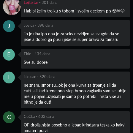
LejlaStar
-
301 dana
Habibi želim trojku s tobom i svojim deckom pls 🥹🫶🤭
J
Jovica
-
398 dana
To je riba ipo ona je za seks nevidjen za svugde da se
jebe a dobro ga pusi i jebe se super bravo za tamaru
E
Ekie
-
434 dana
Sve su dobre
I
iskusan
-
520 dana
ne znam, smor su...ok je ona kurva za trpanje ali da
cuti...ali kad krene ono step brooo zaglavila sam se, ubije
me u pojam...izjebati je samo po potrebi i nista vise ali
bitno je da cuti
C
CuCLa
-
603 dana
OF drolja,nista posebno a jebac krindzara teska,ko kakvi
amateri pravi