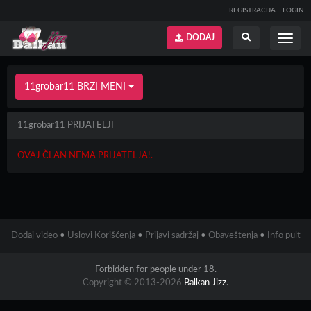
REGISTRACIJA
LOGIN
DODAJ
Prikaži
Prikaži
meni
pretragu
11grobar11 BRZI MENI
11grobar11 PRIJATELJI
OVAJ ČLAN NEMA PRIJATELJA!.
Dodaj video
•
Uslovi Korišćenja
•
Prijavi sadržaj
•
Obaveštenja
•
Info pult
Forbidden for people under 18.
Copyright © 2013-2026
Balkan Jizz
.