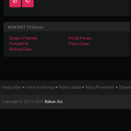
KONTAKT 1950risto
Dodaj u Prijatelje
Pošalji Poruku
Pretplati Se
Prijavi Člana
Blokiraj Člana
Dodaj video
•
Uslovi Korišćenja
•
Prijavi sadržaj
•
Polisa Privatnosti
•
Obaveš
Copyright © 2013-2026
Balkan Jizz
.