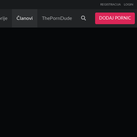
REGISTRACIJA
LOGIN
rije
Članovi
ThePornDude
DODAJ PORNIC