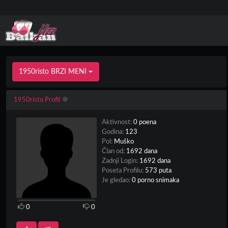
1950risto BRZI MENI
1950risto Profil
Aktivnost:
0 poena
Godina:
123
Pol:
Muško
Član od:
1692 dana
Zadnji Login:
1692 dana
Poseta Profilu:
573 puta
Je gledao:
0 porno snimaka
0
0