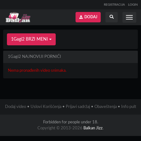
REGISTRACIJA
LOGIN
DODAJ
Prikaži
Prikaži
meni
pretragu
1Gagi2 BRZI MENI
1Gagi2 NAJNOVIJI PORNIĆI
Nema pronađenih video snimaka.
Dodaj video
•
Uslovi Korišćenja
•
Prijavi sadržaj
•
Obaveštenja
•
Info pult
Forbidden for people under 18.
Copyright © 2013-2026
Balkan Jizz
.