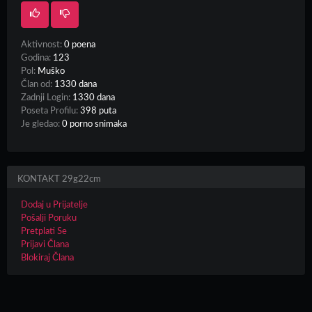
Aktivnost:
0 poena
Godina:
123
Pol:
Muško
Član od:
1330 dana
Zadnji Login:
1330 dana
Poseta Profilu:
398 puta
Je gledao:
0 porno snimaka
KONTAKT 29g22cm
Dodaj u Prijatelje
Pošalji Poruku
Pretplati Se
Prijavi Člana
Blokiraj Člana