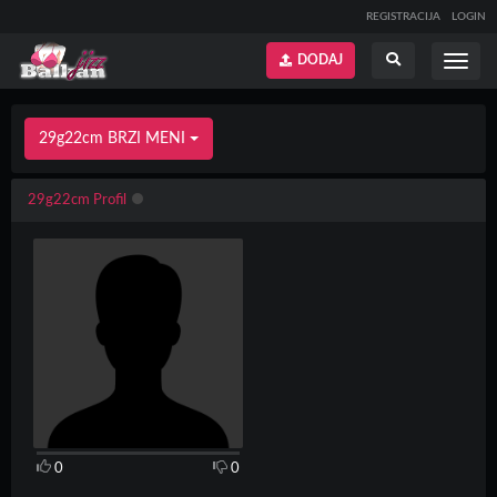
REGISTRACIJA
LOGIN
DODAJ
Prikaži
Prikaži
meni
pretragu
29g22cm BRZI MENI
29g22cm Profil
0
0