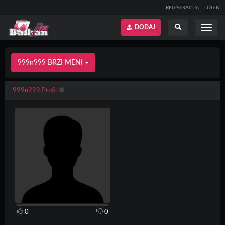
REGISTRACIJA
LOGIN
DODAJ
Prikaži
Prikaži
meni
pretragu
999n999 BRZI MENI
999n999 Profil
0
0