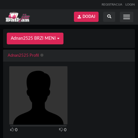
REGISTRACIJA
LOGIN
DODAJ
Prikaži
Prikaži
meni
pretragu
Adnan2525 BRZI MENI
Adnan2525 Profil
0
0