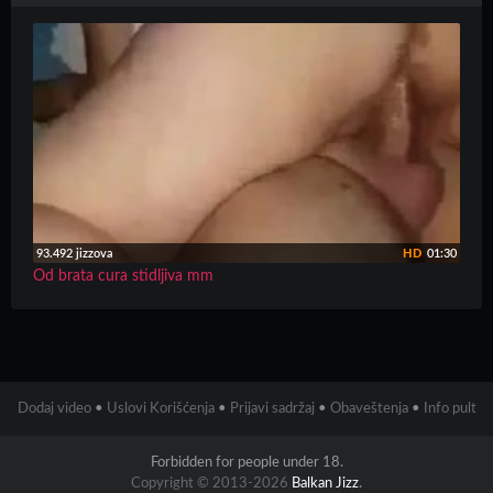
93.492 jizzova
HD
01:30
Od brata cura stidljiva mm
Dodaj video
•
Uslovi Korišćenja
•
Prijavi sadržaj
•
Obaveštenja
•
Info pult
Forbidden for people under 18.
Copyright © 2013-2026
Balkan Jizz
.