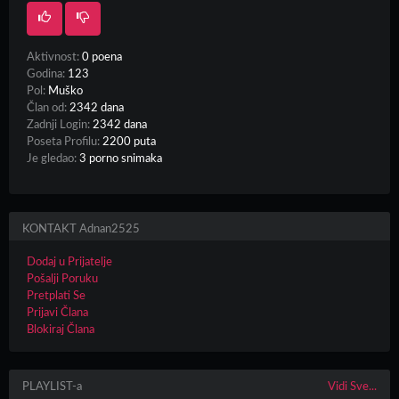
Aktivnost:
0 poena
Godina:
123
Pol:
Muško
Član od:
2342 dana
Zadnji Login:
2342 dana
Poseta Profilu:
2200 puta
Je gledao:
3 porno snimaka
KONTAKT Adnan2525
Dodaj u Prijatelje
Pošalji Poruku
Pretplati Se
Prijavi Člana
Blokiraj Člana
PLAYLIST-a
Vidi Sve...