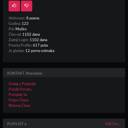
Aktivnost:
8 poena
Godina:
123
Pol:
Muško
Član od:
1102 dana
Zadnji Login:
1102 dana
Poseta Profilu:
617 puta
Je gledao:
12 porno snimaka
KONTAKT Ahavanjoo
Dodaj u Prijatelje
Pošalji Poruku
Pretplati Se
Prijavi Člana
Blokiraj Člana
PLAYLIST-a
Vidi Sve...