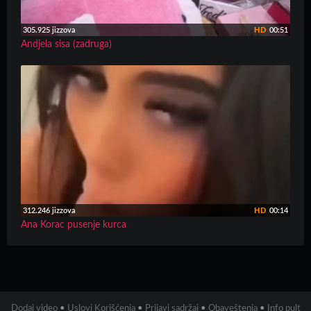
305.925 jizzova
HD
00:51
Andjela sisa (zadruga)
312.246 jizzova
HD
00:14
Ana Korac pusenje kurca
Dodaj video
•
Uslovi Korišćenja
•
Prijavi sadržaj
•
Obaveštenja
•
Info pult