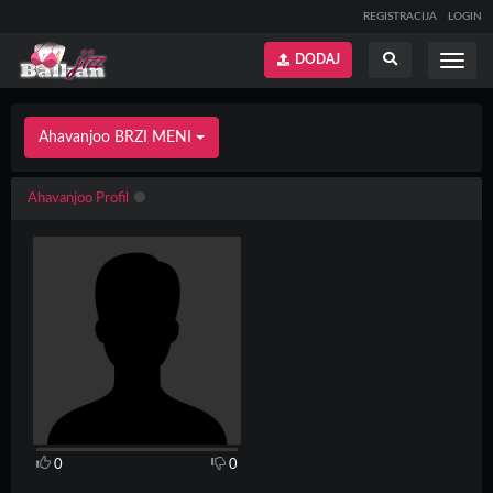
REGISTRACIJA
LOGIN
DODAJ
Prikaži
Prikaži
meni
pretragu
Ahavanjoo BRZI MENI
Ahavanjoo Profil
0
0