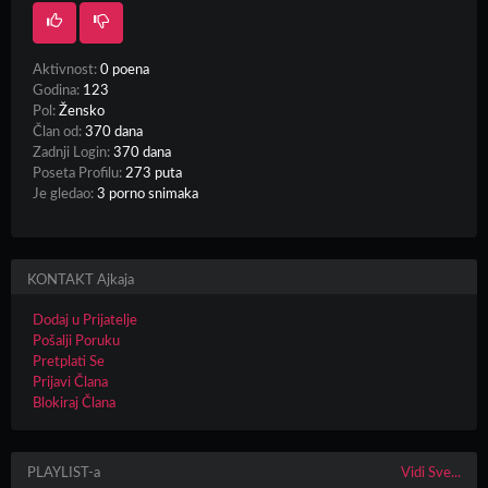
Aktivnost:
0 poena
Godina:
123
Pol:
Žensko
Član od:
370 dana
Zadnji Login:
370 dana
Poseta Profilu:
273 puta
Je gledao:
3 porno snimaka
KONTAKT Ajkaja
Dodaj u Prijatelje
Pošalji Poruku
Pretplati Se
Prijavi Člana
Blokiraj Člana
PLAYLIST-a
Vidi Sve...