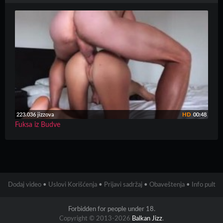
223.036 jizzova
HD
00:48
Fuksa iz Budve
Dodaj video
•
Uslovi Korišćenja
•
Prijavi sadržaj
•
Obaveštenja
•
Info pult
Forbidden for people under 18.
Copyright © 2013-2026
Balkan Jizz
.