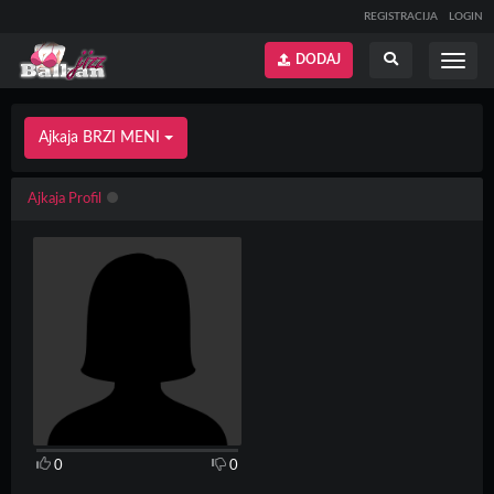
REGISTRACIJA
LOGIN
DODAJ
Prikaži
Prikaži
meni
pretragu
Ajkaja BRZI MENI
Ajkaja Profil
0
0