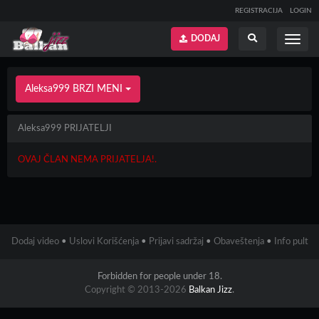
REGISTRACIJA
LOGIN
DODAJ
Prikaži
Prikaži
meni
pretragu
Aleksa999 BRZI MENI
Aleksa999 PRIJATELJI
OVAJ ČLAN NEMA PRIJATELJA!.
Dodaj video
•
Uslovi Korišćenja
•
Prijavi sadržaj
•
Obaveštenja
•
Info pult
Forbidden for people under 18.
Copyright © 2013-2026
Balkan Jizz
.