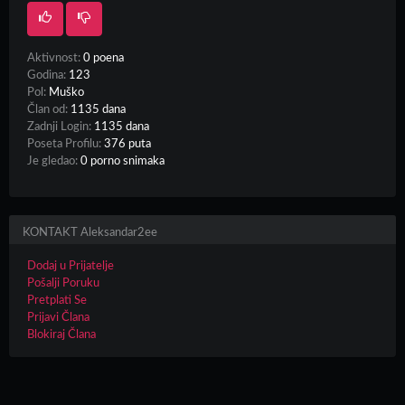
Aktivnost:
0 poena
Godina:
123
Pol:
Muško
Član od:
1135 dana
Zadnji Login:
1135 dana
Poseta Profilu:
376 puta
Je gledao:
0 porno snimaka
KONTAKT Aleksandar2ee
Dodaj u Prijatelje
Pošalji Poruku
Pretplati Se
Prijavi Člana
Blokiraj Člana