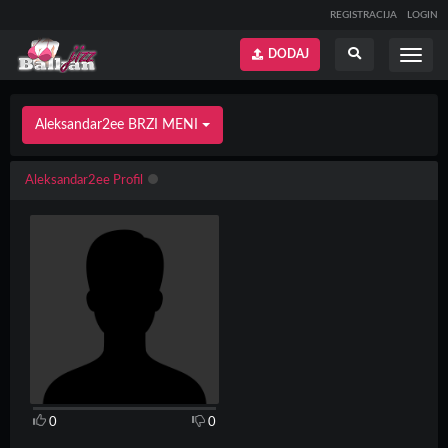
REGISTRACIJA
LOGIN
DODAJ
Prikaži
Prikaži
meni
pretragu
Aleksandar2ee BRZI MENI
Aleksandar2ee Profil
0
0