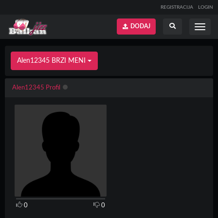
REGISTRACIJA
LOGIN
DODAJ
Prikaži
Prikaži
meni
pretragu
Alen12345 BRZI MENI
Alen12345 Profil
0
0