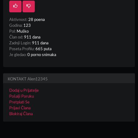
Aktivnost:
28 poena
Godina:
123
Pol:
Muško
Član od:
911 dana
Zadnji Login:
911 dana
Poseta Profilu:
665 puta
Je gledao:
0 porno snimaka
KONTAKT Alen12345
Dodaj u Prijatelje
Pošalji Poruku
Pretplati Se
Prijavi Člana
Blokiraj Člana