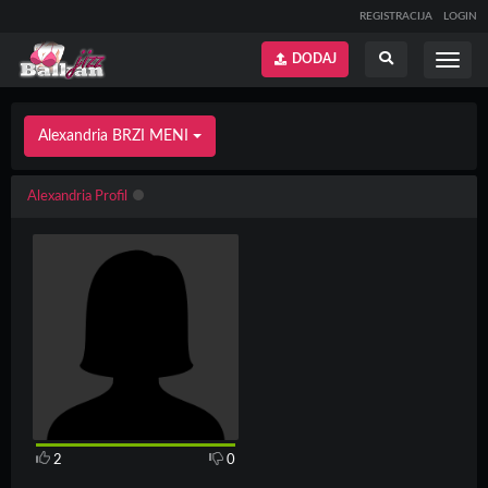
REGISTRACIJA
LOGIN
DODAJ
Prikaži
Prikaži
meni
pretragu
Alexandria BRZI MENI
Alexandria Profil
2
0