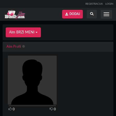
REGISTRACIJA
LOGIN
DODAJ
Prikaži
Prikaži
meni
pretragu
Alm BRZI MENI
Alm Profil
0
0