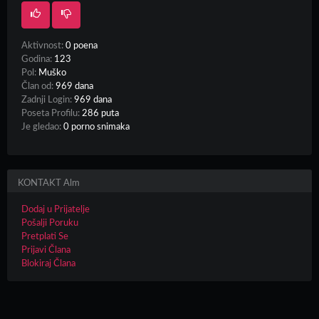
Aktivnost:
0 poena
Godina:
123
Pol:
Muško
Član od:
969 dana
Zadnji Login:
969 dana
Poseta Profilu:
286 puta
Je gledao:
0 porno snimaka
KONTAKT Alm
Dodaj u Prijatelje
Pošalji Poruku
Pretplati Se
Prijavi Člana
Blokiraj Člana