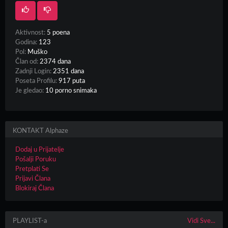
Aktivnost:
5 poena
Godina:
123
Pol:
Muško
Član od:
2374 dana
Zadnji Login:
2351 dana
Poseta Profilu:
917 puta
Je gledao:
10 porno snimaka
KONTAKT Alphaze
Dodaj u Prijatelje
Pošalji Poruku
Pretplati Se
Prijavi Člana
Blokiraj Člana
PLAYLIST-a
Vidi Sve...