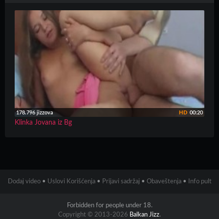
178.796 jizzova
HD
00:20
Klinka Jovana iz Bg
Dodaj video
•
Uslovi Korišćenja
•
Prijavi sadržaj
•
Obaveštenja
•
Info pult
Forbidden for people under 18.
Copyright © 2013-2026
Balkan Jizz
.