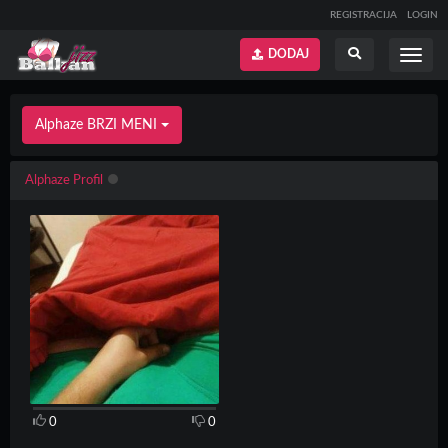
REGISTRACIJA
LOGIN
DODAJ
Prikaži
Prikaži
meni
pretragu
Alphaze BRZI MENI
Alphaze Profil
0
0