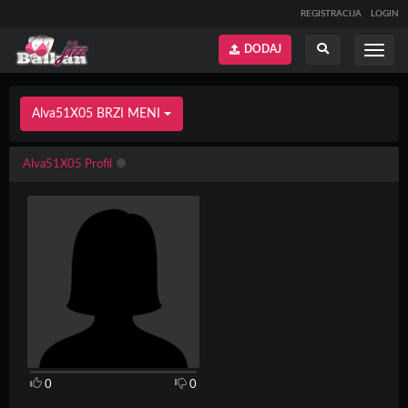
REGISTRACIJA
LOGIN
DODAJ
Prikaži
Prikaži
meni
pretragu
Alva51X05 BRZI MENI
Alva51X05 Profil
0
0