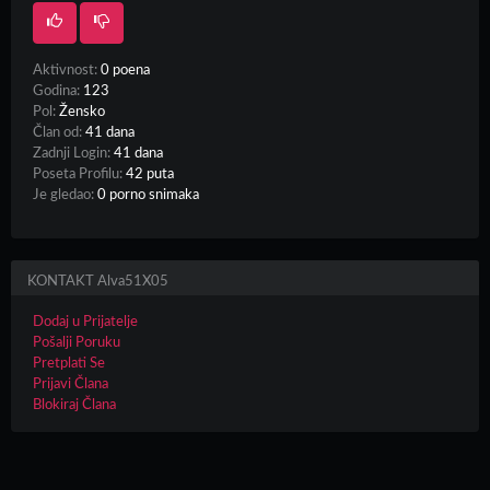
Aktivnost:
0 poena
Godina:
123
Pol:
Žensko
Član od:
41 dana
Zadnji Login:
41 dana
Poseta Profilu:
42 puta
Je gledao:
0 porno snimaka
KONTAKT Alva51X05
Dodaj u Prijatelje
Pošalji Poruku
Pretplati Se
Prijavi Člana
Blokiraj Člana