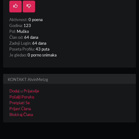
Aktivnost:
0 poena
Godina:
123
Pol:
Muško
Član od:
64 dana
Zadnji Login:
64 dana
Poseta Profilu:
43 puta
Je gledao:
0 porno snimaka
KONTAKT AlvinMetzg
Dodaj u Prijatelje
Pošalji Poruku
Pretplati Se
Prijavi Člana
Blokiraj Člana