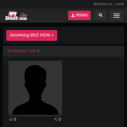
REGISTRACIJA
LOGIN
DODAJ
Prikaži
Prikaži
meni
pretragu
AlvinMetzg BRZI MENI
AlvinMetzg Profil
0
0