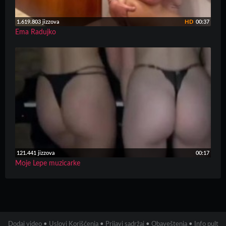
1.619.803 jizzova
HD
00:37
Ema Radujko
121.441 jizzova
00:17
Moje Lepe muzicarke
Dodaj video
•
Uslovi Korišćenja
•
Prijavi sadržaj
•
Obaveštenja
•
Info pult