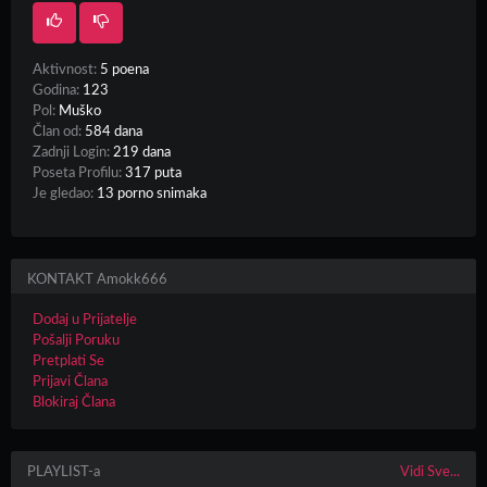
Aktivnost:
5 poena
Godina:
123
Pol:
Muško
Član od:
584 dana
Zadnji Login:
219 dana
Poseta Profilu:
317 puta
Je gledao:
13 porno snimaka
KONTAKT Amokk666
Dodaj u Prijatelje
Pošalji Poruku
Pretplati Se
Prijavi Člana
Blokiraj Člana
PLAYLIST-a
Vidi Sve...