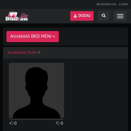
REGISTRACIJA
LOGIN
DODAJ
Prikaži
Prikaži
meni
pretragu
Amokk666 BRZI MENI
Amokk666 Profil
0
0