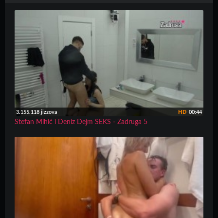
3.155.118 jizzova
HD
00:44
Stefan Mihić i Deniz Dejm SEKS - Zadruga 5