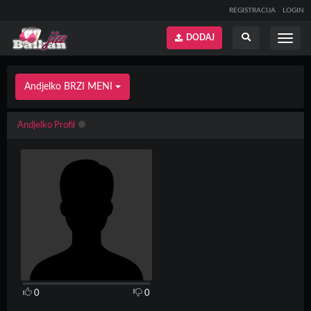
REGISTRACIJA
LOGIN
DODAJ
Prikaži
Prikaži
meni
pretragu
Andjelko BRZI MENI
Andjelko Profil
0
0