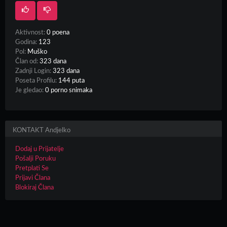
Aktivnost:
0 poena
Godina:
123
Pol:
Muško
Član od:
323 dana
Zadnji Login:
323 dana
Poseta Profilu:
144 puta
Je gledao:
0 porno snimaka
KONTAKT Andjelko
Dodaj u Prijatelje
Pošalji Poruku
Pretplati Se
Prijavi Člana
Blokiraj Člana