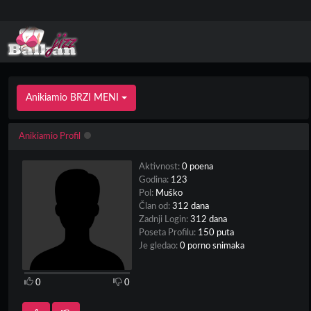
Anikiamio BRZI MENI
Anikiamio Profil
Aktivnost:
0 poena
Godina:
123
Pol:
Muško
Član od:
312 dana
Zadnji Login:
312 dana
Poseta Profilu:
150 puta
Je gledao:
0 porno snimaka
0
0