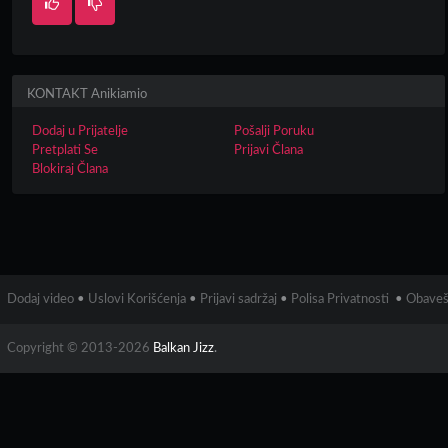
KONTAKT Anikiamio
Dodaj u Prijatelje
Pošalji Poruku
Pretplati Se
Prijavi Člana
Blokiraj Člana
Dodaj video
•
Uslovi Korišćenja
•
Prijavi sadržaj
•
Polisa Privatnosti
•
Obaveš
Copyright © 2013-2026
Balkan Jizz
.