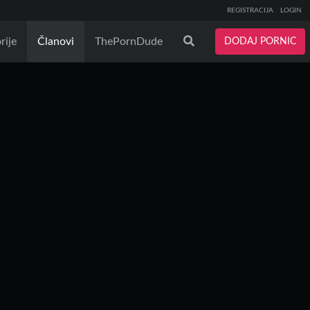
REGISTRACIJA
LOGIN
rije
Članovi
ThePornDude
DODAJ PORNIC