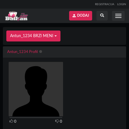
REGISTRACIJA
LOGIN
DODAJ
Prikaži
Prikaži
meni
pretragu
Antun_1234 BRZI MENI
Antun_1234 Profil
0
0