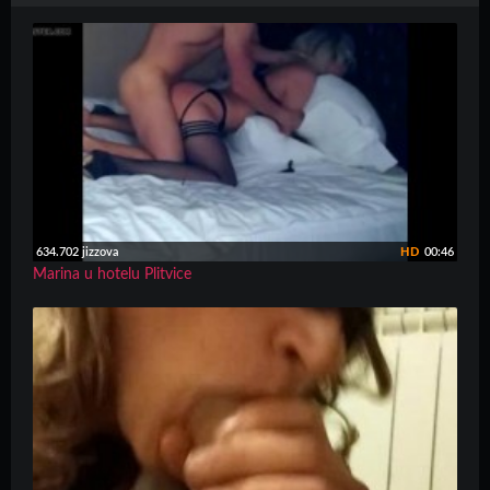
634.702 jizzova
HD
00:46
Marina u hotelu Plitvice