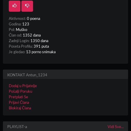
Aktivnost:
0 poena
Godina:
123
Pol:
Muško
Član od:
1352 dana
Zadnji Login:
1350 dana
Poseta Profilu:
391 puta
Je gledao:
13 porno snimaka
KONTAKT Antun_1234
Dodaj u Prijatelje
Pošalji Poruku
Pretplati Se
Prijavi Člana
Blokiraj Člana
PLAYLIST-a
Vidi Sve...