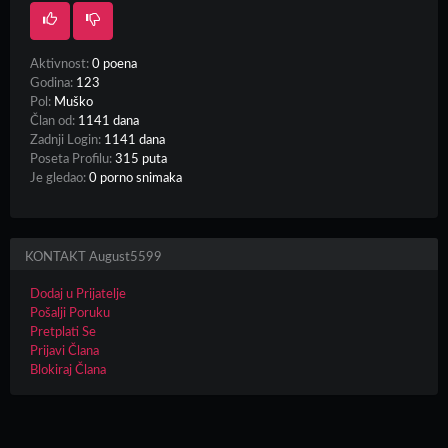
Aktivnost:
0 poena
Godina:
123
Pol:
Muško
Član od:
1141 dana
Zadnji Login:
1141 dana
Poseta Profilu:
315 puta
Je gledao:
0 porno snimaka
KONTAKT August5599
Dodaj u Prijatelje
Pošalji Poruku
Pretplati Se
Prijavi Člana
Blokiraj Člana