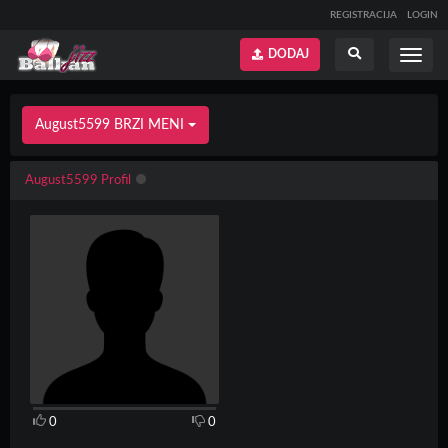
REGISTRACIJA
LOGIN
DODAJ
Prikaži
Prikaži
meni
pretragu
August5599 BRZI MENI
August5599 Profil
0
0