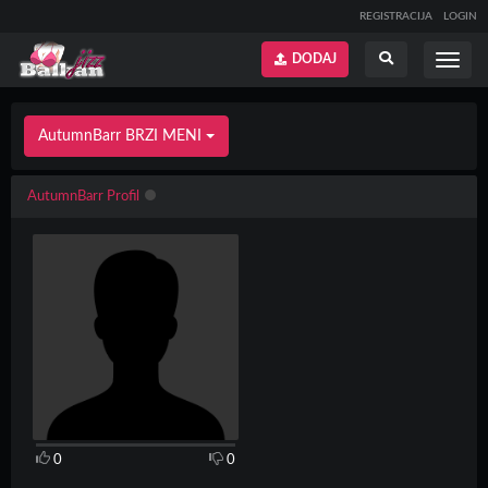
REGISTRACIJA
LOGIN
DODAJ
Prikaži
Prikaži
meni
pretragu
AutumnBarr BRZI MENI
AutumnBarr Profil
0
0