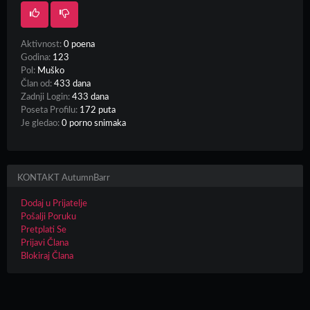
Aktivnost:
0 poena
Godina:
123
Pol:
Muško
Član od:
433 dana
Zadnji Login:
433 dana
Poseta Profilu:
172 puta
Je gledao:
0 porno snimaka
KONTAKT AutumnBarr
Dodaj u Prijatelje
Pošalji Poruku
Pretplati Se
Prijavi Člana
Blokiraj Člana