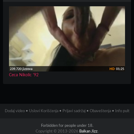
239.720 jizzova
HD
01:25
Ceca Nikolic '92
Dodaj video
•
Uslovi Korišćenja
•
Prijavi sadržaj
•
Obaveštenja
•
Info pult
Forbidden for people under 18.
Copyright © 2013-2026
Balkan Jizz
.