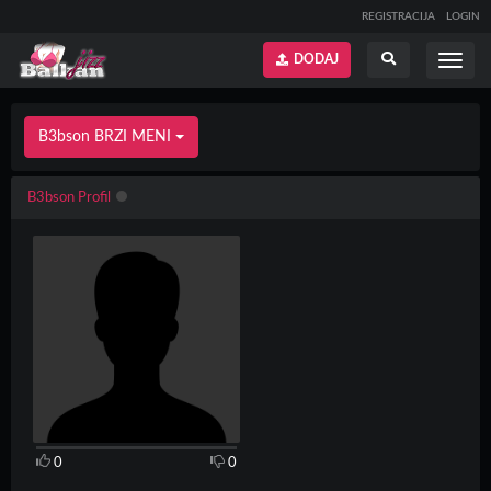
REGISTRACIJA
LOGIN
DODAJ
Prikaži
Prikaži
meni
pretragu
B3bson BRZI MENI
B3bson Profil
0
0