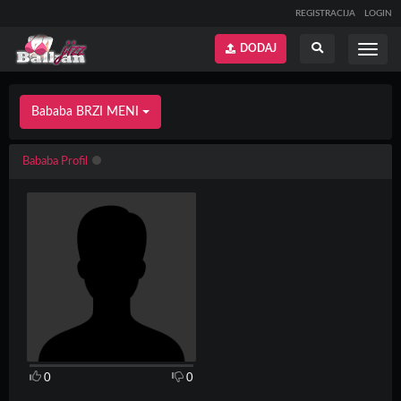
REGISTRACIJA
LOGIN
DODAJ
Prikaži
Prikaži
meni
pretragu
Bababa BRZI MENI
Bababa Profil
0
0