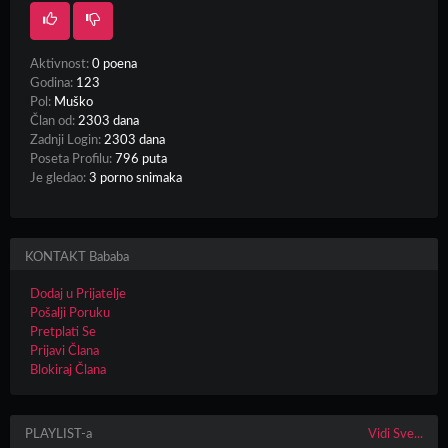
Aktivnost:
0 poena
Godina:
123
Pol:
Muško
Član od:
2303 dana
Zadnji Login:
2303 dana
Poseta Profilu:
796 puta
Je gledao:
3 porno snimaka
KONTAKT Bababa
Dodaj u Prijatelje
Pošalji Poruku
Pretplati Se
Prijavi Člana
Blokiraj Člana
PLAYLIST-a
Vidi Sve...