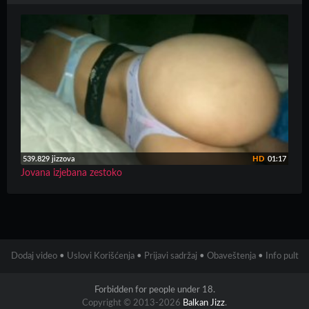
539.829 jizzova
HD
01:17
Jovana izjebana zestoko
Dodaj video
•
Uslovi Korišćenja
•
Prijavi sadržaj
•
Obaveštenja
•
Info pult
Forbidden for people under 18.
Copyright © 2013-2026
Balkan Jizz
.