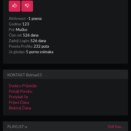
Aktivnost:
-1 poena
Godina:
123
Pol:
Muško
Član od:
526 dana
Zadnji Login:
526 dana
Poseta Profilu:
232 puta
Je gledao:
5 porno snimaka
KONTAKT Bektaa55
Dodaj u Prijatelje
Pošalji Poruku
Pretplati Se
Prijavi Člana
Blokiraj Člana
PLAYLIST-a
Vidi Sve...