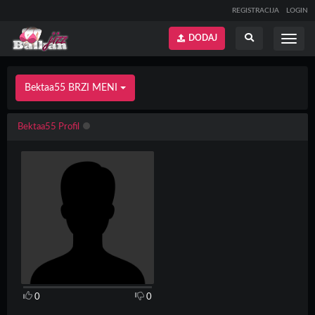
REGISTRACIJA
LOGIN
DODAJ
Prikaži
Prikaži
meni
pretragu
Bektaa55 BRZI MENI
Bektaa55 Profil
0
0