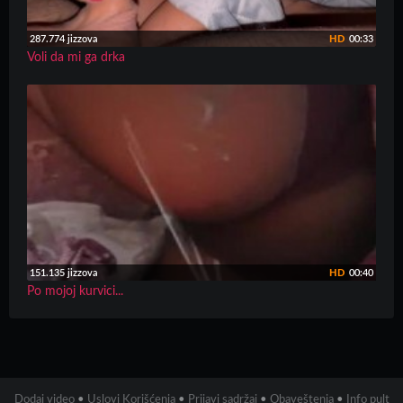
287.774 jizzova
HD
00:33
Voli da mi ga drka
151.135 jizzova
HD
00:40
Po mojoj kurvici...
Dodaj video
•
Uslovi Korišćenja
•
Prijavi sadržaj
•
Obaveštenja
•
Info pult