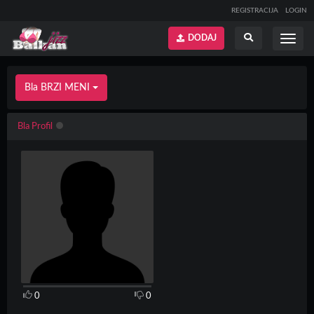
REGISTRACIJA
LOGIN
DODAJ
Prikaži
Prikaži
meni
pretragu
Bla BRZI MENI
Bla Profil
0
0