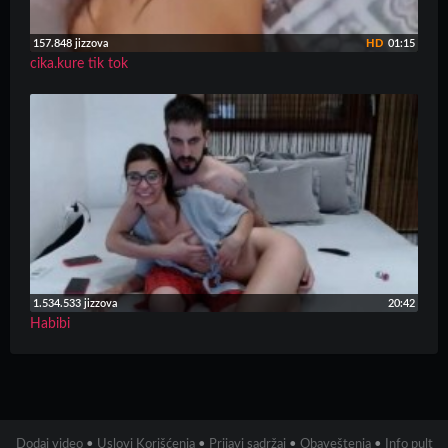
157.848 jizzova
HD
01:15
cika.kure tik tok
1.534.533 jizzova
20:42
Habibi
Dodaj video
•
Uslovi Korišćenja
•
Prijavi sadržaj
•
Obaveštenja
•
Info pult