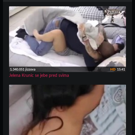
1.340.051 jizzova
HD
15:41
Jelena Krunic se jebe pred svima