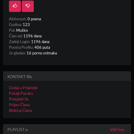
Aktivnost:
0 poena
Godina:
123
Pol:
Muško
Član od:
1196 dana
Zadnji Login:
1196 dana
Poseta Profilu:
406 puta
Je gledao:
16 porno snimaka
KONTAKT Bla
Dodaj u Prijatelje
Pošalji Poruku
Pretplati Se
Prijavi Člana
Blokiraj Člana
PLAYLIST-a
Vidi Sve...