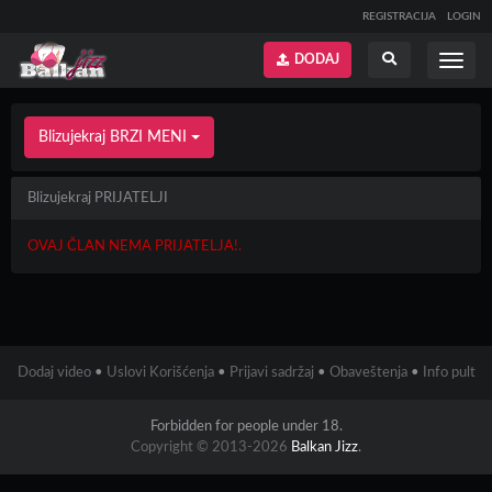
REGISTRACIJA
LOGIN
DODAJ
Prikaži
Prikaži
meni
pretragu
Blizujekraj BRZI MENI
Blizujekraj PRIJATELJI
OVAJ ČLAN NEMA PRIJATELJA!.
Dodaj video
•
Uslovi Korišćenja
•
Prijavi sadržaj
•
Obaveštenja
•
Info pult
Forbidden for people under 18.
Copyright © 2013-2026
Balkan Jizz
.