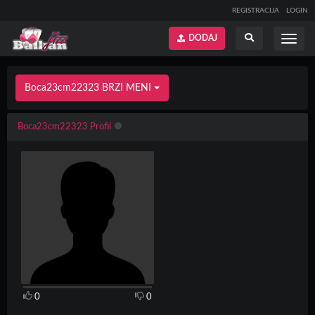
REGISTRACIJA
LOGIN
DODAJ
Prikaži
Prikaži
meni
pretragu
Boca23cm22323 BRZI MENI
Boca23cm22323 Profil
0
0