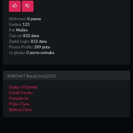
Aktivnost:
0 poena
Godina:
123
Pol:
Muško
Član od:
832 dana
Zadnji Login:
832 dana
Poseta Profilu:
289 puta
Je gledao:
0 porno snimaka
KONTAKT Boca23cm22323
Dodaj u Prijatelje
Pošalji Poruku
Pretplati Se
Prijavi Člana
Blokiraj Člana