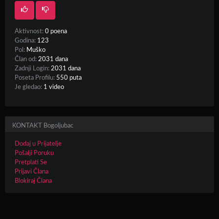
Aktivnost:
0 poena
Godina:
123
Pol:
Muško
Član od:
2031 dana
Zadnji Login:
2031 dana
Poseta Profilu:
550 puta
Je gledao:
1 video
KONTAKT Bogoljubac
Dodaj u Prijatelje
Pošalji Poruku
Pretplati Se
Prijavi Člana
Blokiraj Člana