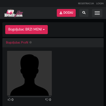
REGISTRACIJA
LOGIN
DODAJ
Prikaži
Prikaži
meni
pretragu
Bogoljubac BRZI MENI
Bogoljubac Profil
0
0