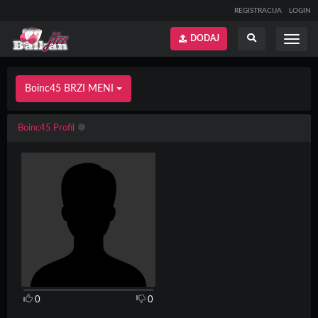
REGISTRACIJA
LOGIN
DODAJ
Prikaži
Prikaži
meni
pretragu
Boinc45 BRZI MENI
Boinc45 Profil
0
0