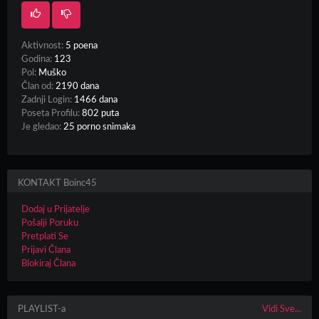
Aktivnost:
5 poena
Godina:
123
Pol:
Muško
Član od:
2190 dana
Zadnji Login:
1466 dana
Poseta Profilu:
802 puta
Je gledao:
25 porno snimaka
KONTAKT Boinc45
Dodaj u Prijatelje
Pošalji Poruku
Pretplati Se
Prijavi Člana
Blokiraj Člana
PLAYLIST-a
Vidi Sve...