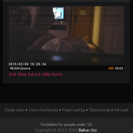
98.024 jizzova
HD
05:01
brat slusa Juice-a i jebe kurvu
Dodaj video
•
Uslovi Korišćenja
•
Prijavi sadržaj
•
Obaveštenja
•
Info pult
Forbidden for people under 18.
Copyright © 2013-2026
Balkan Jizz
.