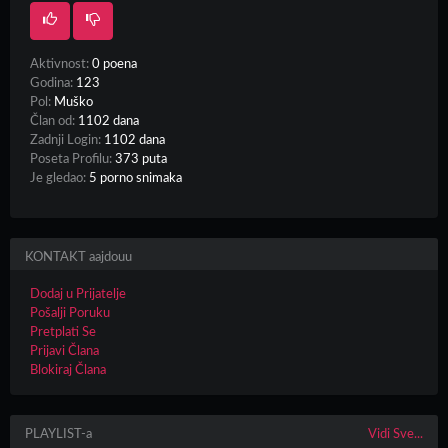
Aktivnost:
0 poena
Godina:
123
Pol:
Muško
Član od:
1102 dana
Zadnji Login:
1102 dana
Poseta Profilu:
373 puta
Je gledao:
5 porno snimaka
KONTAKT aajdouu
Dodaj u Prijatelje
Pošalji Poruku
Pretplati Se
Prijavi Člana
Blokiraj Člana
PLAYLIST-a
Vidi Sve...