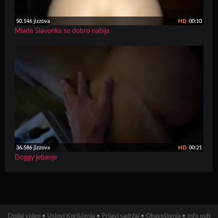
50.146 jizzova
HD
00:10
Mlada Slavonka se dobro nabija
36.586 jizzova
HD
00:21
Doggy jebanje
Dodaj video
•
Uslovi Korišćenja
•
Prijavi sadržaj
•
Obaveštenja
•
Info pult