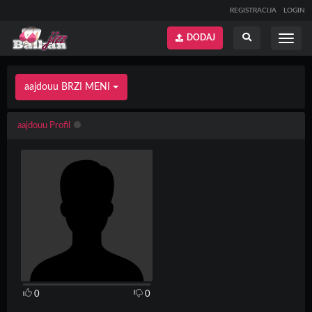
REGISTRACIJA
LOGIN
DODAJ
Prikaži
Prikaži
meni
pretragu
aajdouu BRZI MENI
aajdouu Profil
0
0