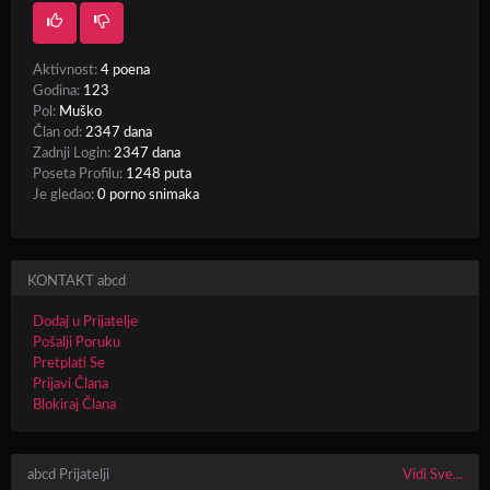
Aktivnost:
4 poena
Godina:
123
Pol:
Muško
Član od:
2347 dana
Zadnji Login:
2347 dana
Poseta Profilu:
1248 puta
Je gledao:
0 porno snimaka
KONTAKT abcd
Dodaj u Prijatelje
Pošalji Poruku
Pretplati Se
Prijavi Člana
Blokiraj Člana
abcd Prijatelji
Vidi Sve...