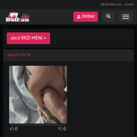
REGISTRACIJA
LOGIN
DODAJ
Prikaži
Prikaži
meni
pretragu
abcd BRZI MENI
abcd Profil
0
0