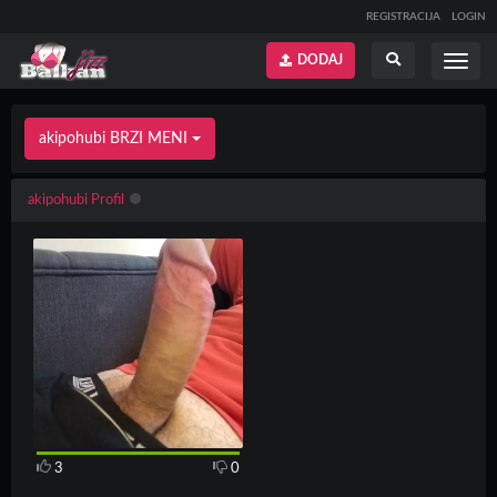
REGISTRACIJA
LOGIN
DODAJ
Prikaži
Prikaži
meni
pretragu
akipohubi BRZI MENI
akipohubi Profil
3
0