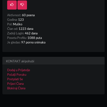
Aktivnost:
60 poena
Godina:
123
Pol:
Muško
Član od:
1223 dana
Zadnji Login:
462 dana
Poseta Profilu:
1088 puta
Je gledao:
97 porno snimaka
KONTAKT akipohubi
Dodaj u Prijatelje
Pošalji Poruku
Pretplati Se
Prijavi Člana
Blokiraj Člana