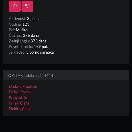
Aktivnost:
3 poena
Godina:
123
Pol:
Muško
Član od:
376 dana
Zadnji Login:
375 dana
Poseta Profilu:
159 puta
Je gledao:
3 porno snimaka
KONTAKT aleksandar4444
Dodaj u Prijatelje
Pošalji Poruku
Pretplati Se
Prijavi Člana
Blokiraj Člana