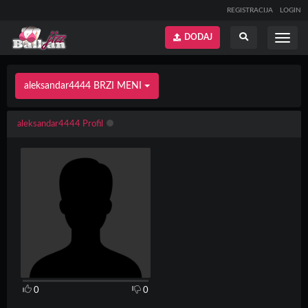
REGISTRACIJA
LOGIN
DODAJ
Prikaži
Prikaži
meni
pretragu
aleksandar4444 BRZI MENI
aleksandar4444 Profil
0
0