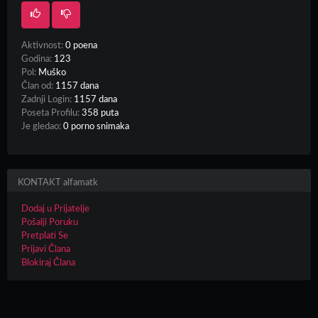
Aktivnost:
0 poena
Godina:
123
Pol:
Muško
Član od:
1157 dana
Zadnji Login:
1157 dana
Poseta Profilu:
358 puta
Je gledao:
0 porno snimaka
KONTAKT alfamatk
Dodaj u Prijatelje
Pošalji Poruku
Pretplati Se
Prijavi Člana
Blokiraj Člana