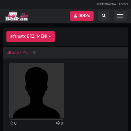
REGISTRACIJA
LOGIN
DODAJ
Prikaži
Prikaži
meni
pretragu
alfamatk BRZI MENI
alfamatk Profil
0
0