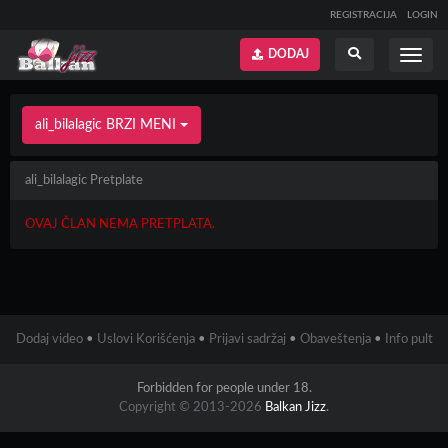
REGISTRACIJA
LOGIN
DODAJ
Prikaži
Prikaži
meni
pretragu
ali_bilalagic BRZI MENI
ali_bilalagic Pretplate
OVAJ ČLAN NEMA PRETPLATA.
Dodaj video
•
Uslovi Korišćenja
•
Prijavi sadržaj
•
Obaveštenja
•
Info pult
Forbidden for people under 18.
Copyright © 2013-2026
Balkan Jizz
.