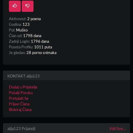
Aktivnost:
2 poena
Godina:
123
Pol:
Muško
Član od:
1798 dana
Zadnji Login:
1796 dana
Poseta Profilu:
1011 puta
Je gledao:
28 porno snimaka
KONTAKT alija123
Dodaj u Prijatelje
Pošalji Poruku
Pretplati Se
Prijavi Člana
Blokiraj Člana
alija123 Prijatelji
Vidi Sve...