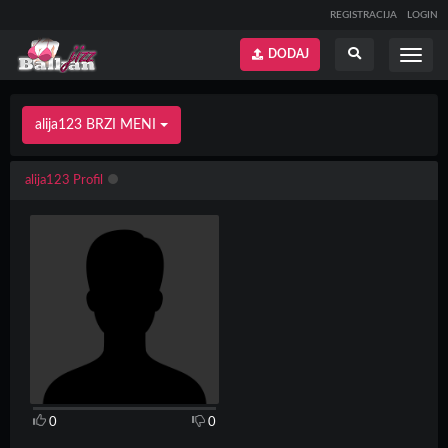
REGISTRACIJA
LOGIN
DODAJ
Prikaži
Prikaži
meni
pretragu
alija123 BRZI MENI
alija123 Profil
0
0