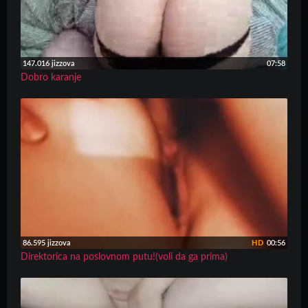
147.016 jizzova
07:58
Dobro karanje
86.595 jizzova
HD
00:56
Direktorica na poslovnom putu!(voli da ga prima)