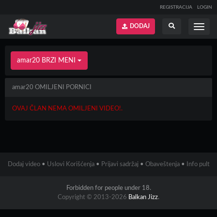
REGISTRACIJA
LOGIN
DODAJ
Prikaži
Prikaži
meni
pretragu
amar20 BRZI MENI
amar20 OMILJENI PORNICI
OVAJ ČLAN NEMA OMILJENI VIDEO!.
Dodaj video
•
Uslovi Korišćenja
•
Prijavi sadržaj
•
Obaveštenja
•
Info pult
Forbidden for people under 18.
Copyright © 2013-2026
Balkan Jizz
.