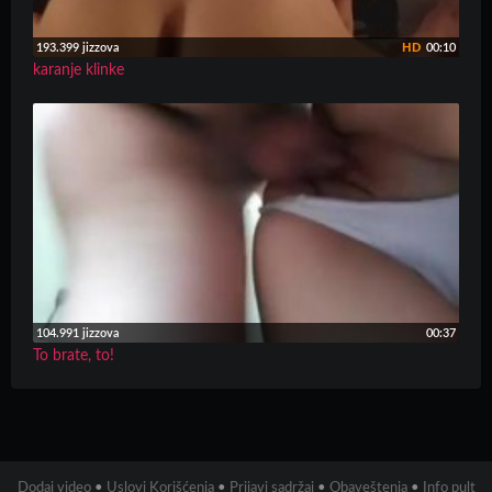
193.399 jizzova
HD
00:10
karanje klinke
104.991 jizzova
00:37
To brate, to!
Dodaj video
•
Uslovi Korišćenja
•
Prijavi sadržaj
•
Obaveštenja
•
Info pult