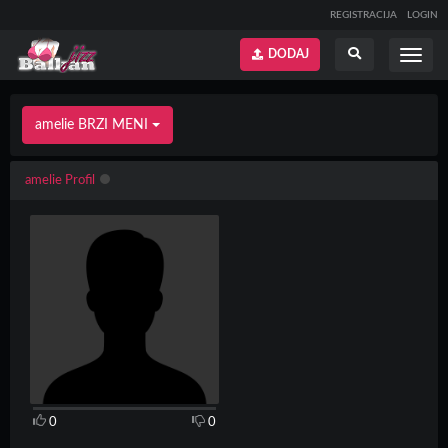
REGISTRACIJA
LOGIN
DODAJ
Prikaži
Prikaži
meni
pretragu
amelie BRZI MENI
amelie Profil
0
0