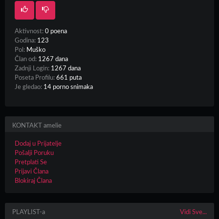
Aktivnost:
0 poena
Godina:
123
Pol:
Muško
Član od:
1267 dana
Zadnji Login:
1267 dana
Poseta Profilu:
661 puta
Je gledao:
14 porno snimaka
KONTAKT amelie
Dodaj u Prijatelje
Pošalji Poruku
Pretplati Se
Prijavi Člana
Blokiraj Člana
PLAYLIST-a
Vidi Sve...