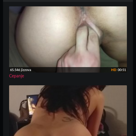
65.546 jizzova
HD
00:51
Cepanje