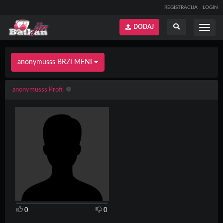
REGISTRACIJA
LOGIN
DODAJ
Prikaži
Prikaži
meni
pretragu
anonymusss BRZI MENI
anonymusss Profil
0
0