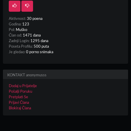
Aktivnost:
30 poena
Godina:
123
Pol:
Muško
Član od:
1471 dana
Zadnji Login:
1295 dana
Poseta Profilu:
500 puta
Je gledao:
0 porno snimaka
KONTAKT anonymusss
Dodaj u Prijatelje
Pošalji Poruku
Pretplati Se
Prijavi Člana
Blokiraj Člana