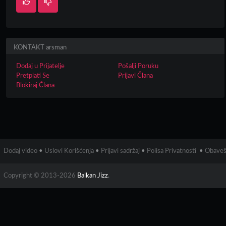
KONTAKT arsman
Dodaj u Prijatelje
Pošalji Poruku
Pretplati Se
Prijavi Člana
Blokiraj Člana
Dodaj video
•
Uslovi Korišćenja
•
Prijavi sadržaj
•
Polisa Privatnosti
•
Obaveš
Copyright © 2013-2026
Balkan Jizz
.