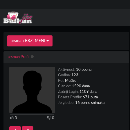
arsman BRZI MENI
arsman Profil
Aktivnost:
10 poena
Godina:
123
Pol:
Muško
Član od:
1590 dana
Zadnji Login:
1109 dana
Poseta Profilu:
671 puta
Je gledao:
16 porno snimaka
0
0