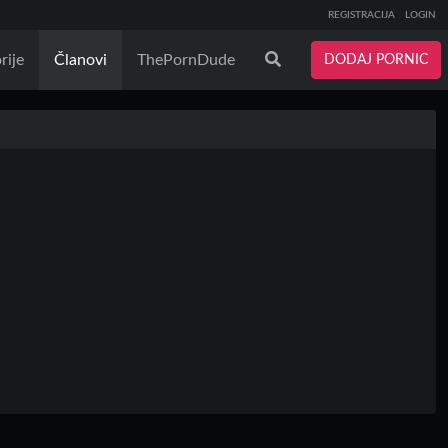
REGISTRACIJA
LOGIN
rije
Članovi
ThePornDude
DODAJ PORNIC